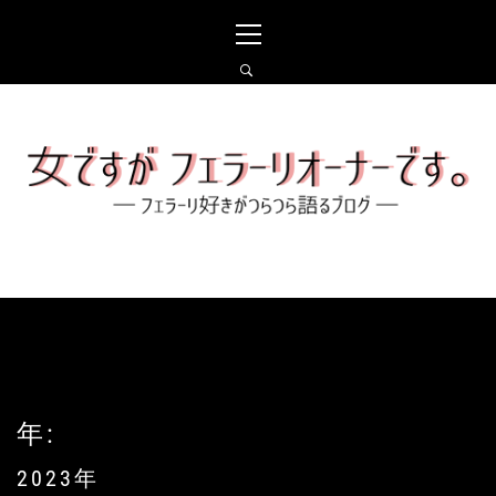
コ
メ
ン
イ
テ
ン
ン
メ
ツ
ニ
へ
ュ
女ですがフェラーリオー
ス
ー
ナーです。
キ
ッ
プ
フェラーリ好きがつらつら語るブログ
年:
2023年