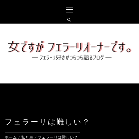
コ
メ
ン
イ
テ
ン
ン
メ
ツ
ニ
へ
ュ
女ですがフェラーリオー
ス
ー
ナーです。
キ
ッ
プ
フェラーリ好きがつらつら語るブログ
フェラーリは難しい？
ホーム
私と車
フェラーリは難しい？