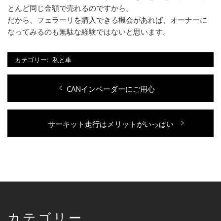
とんど同じ金額で売れるのですから。
だから、フェラーリを購入できる機会があれば、オーナーに
なってみるのも無駄な経験ではないと思います。
カテゴリー:
私と車
投
過
CANインベーダーにご用心
稿
去
ナ
の
次
サーキット走行はメリットがいっぱい
投
ビ
の
稿:
ゲ
投
稿:
ー
シ
ョ
ン
カテゴリー