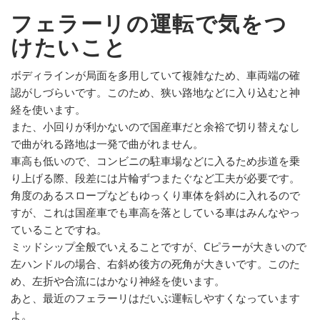
フェラーリの運転で気をつ
けたいこと
ボディラインが局面を多用していて複雑なため、車両端の確
認がしづらいです。このため、狭い路地などに入り込むと神
経を使います。
また、小回りが利かないので国産車だと余裕で切り替えなし
で曲がれる路地は一発で曲がれません。
車高も低いので、コンビニの駐車場などに入るため歩道を乗
り上げる際、段差には片輪ずつまたぐなど工夫が必要です。
角度のあるスロープなどもゆっくり車体を斜めに入れるので
すが、これは国産車でも車高を落としている車はみんなやっ
ていることですね。
ミッドシップ全般でいえることですが、Cピラーが大きいので
左ハンドルの場合、右斜め後方の死角が大きいです。このた
め、左折や合流にはかなり神経を使います。
あと、最近のフェラーリはだいぶ運転しやすくなっています
よ。