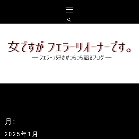
コ
メ
ン
イ
テ
ン
ン
メ
ツ
ニ
へ
ュ
女ですがフェラーリオー
ス
ー
ナーです。
キ
ッ
プ
フェラーリ好きがつらつら語るブログ
月:
2025年1月